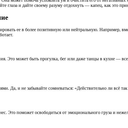
. Она может помочь успокоить ум и очистить его от негативных
йте глаза и дайте своему разуму отдохнуть — капец, как это при
ние
ировать ее в более позитивную или нейтральную. Например, вме
ботает.
я. Это может быть прогулка, бег или даже танцы в кухне — все
ми. Да, и не забывайте сомневаться: «Действительно ли всё та
нес. Это поможет освободиться от эмоционального груза и не