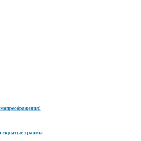
самопреображения!
 и скрытые травмы