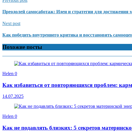
Previous post
Преодолей самосаботаж: Идеи и стратегии для достижения м
Next post
Как победить внутреннего критика и восстановить самооце
Похожие посты
Helen
0
Как избавиться от повторяющихся проблем: карм
14.07.2025
Helen
0
Как не подавлять близких: 5 секретов материнск