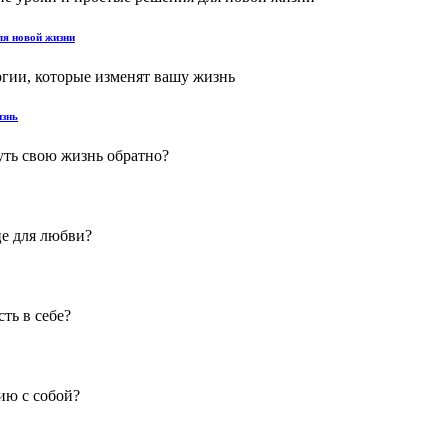
ля новой жизни
изнь