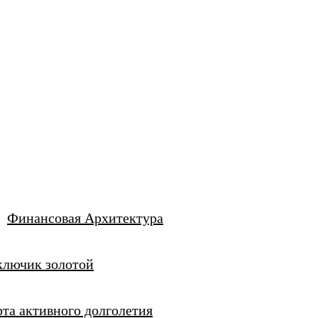
равда? Но не впадайте в уныние! Вдохновение ждет вас за
Финансовая Архитектура
ключик золотой
сыпаться перед важными проектами!
та активного долголетия