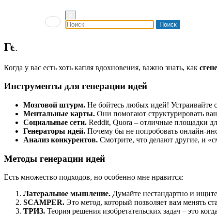
Чтение.
Читайте книги и статьи! Иногда одна строчка мож
Состязания.
Участвуйте в конкурсах! Это может быть не 
×
Изменения в окружающей среде.
Сделайте небольшой ап
Работы других людей.
Ничто не вдохновляет так, как ус
Генерация идей
Когда у вас есть хоть капля вдохновения, важно знать, как
сген
Инструменты для генерации идей
Мозговой штурм.
Не бойтесь любых идей! Устраивайте с
Ментальные карты.
Они помогают структурировать ваши
Социальные сети.
Reddit, Quora – отличные площадки д
Генераторы идей.
Почему бы не попробовать онлайн-ин
Анализ конкурентов.
Смотрите, что делают другие, и «с
Методы генерации идей
Есть множество подходов, но особенно мне нравится:
Латеральное мышление.
Думайте нестандартно и ищите
SCAMPER.
Это метод, который позволяет вам менять ст
ТРИЗ.
Теория решения изобретательских задач – это ко