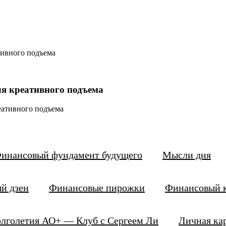
тивного подъема
ля креативного подъема
 на новые идеи
 с моментами, когда идеи как будто куда-то пропали. Грустно, п
инансовый фундамент будущего
Мысли дня
й дзен
Финансовые пирожки
Финансовый 
. Я собрал для вас
несколько проверенных способов
!
уть и подготовить почву для новых идей. Я всегда стараюсь вы
лголетия АО+ — Клуб с Сергеем Ли
Личная кар