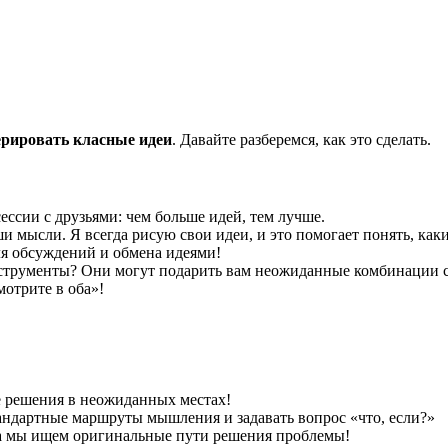
ет запустить целую цепь мыслей. У меня был случай, когда прос
только полезно, но и весело. Я, например, каждый год стараюсь
грейд своего рабочего места. Я поменял ковер и повесил новые 
пехи ваших коллег. Посмотрите на их шедевры и подумайте: «А к
ерировать класные идеи
. Давайте разберемся, как это сделать.
ессии с друзьями: чем больше идей, тем лучше.
 мысли. Я всегда рисую свои идеи, и это помогает понять, как
ля обсуждений и обмена идеями!
струменты? Они могут подарить вам неожиданные комбинации с
мотрите в оба»!
 решения в неожиданных местах!
андартные маршруты мышления и задавать вопрос «что, если?»
гда мы ищем оригинальные пути решения проблемы!