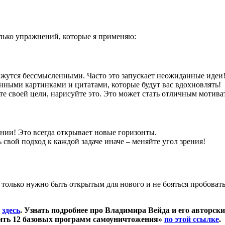
олько упражнений, которые я применяю:
ажутся бессмысленными. Часто это запускает неожиданные идеи
нными картинками и цитатами, которые будут вас вдохновлять!
те своей цели, нарисуйте это. Это может стать отличным мотива
ении! Это всегда открывает новые горизонты.
свой подход к каждой задаче иначе – меняйте угол зрения!
 только нужно быть открытым для нового и не бояться пробовать
л
здесь
. Узнать подробнее про Владимира Вейда и его авторск
чить 12 базовых программ самоуничтожения»
по этой ссылке
.