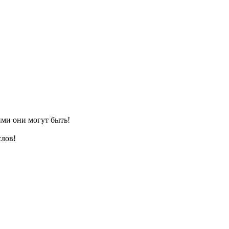
то одна фраза изменила подход ко всему проекту.
 прикоснуться к новому творческому вызову.
картины, и это действительно всколыхнуло мой креатив!
ак я мог бы это улучшить?»
ими они могут быть!
лов!