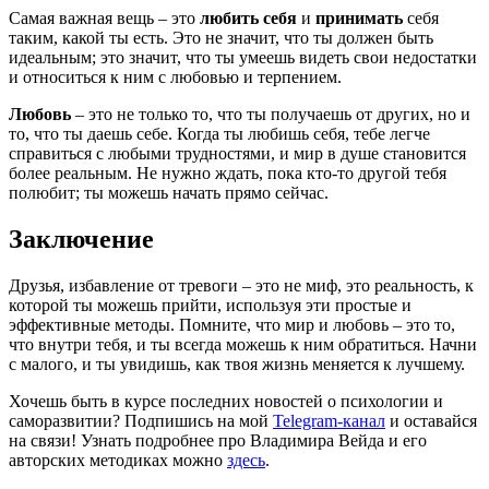
Самая важная вещь – это
любить себя
и
принимать
себя
таким, какой ты есть. Это не значит, что ты должен быть
идеальным; это значит, что ты умеешь видеть свои недостатки
и относиться к ним с любовью и терпением.
Любовь
– это не только то, что ты получаешь от других, но и
то, что ты даешь себе. Когда ты любишь себя, тебе легче
справиться с любыми трудностями, и мир в душе становится
более реальным. Не нужно ждать, пока кто-то другой тебя
полюбит; ты можешь начать прямо сейчас.
Заключение
Друзья, избавление от тревоги – это не миф, это реальность, к
которой ты можешь прийти, используя эти простые и
эффективные методы. Помните, что мир и любовь – это то,
что внутри тебя, и ты всегда можешь к ним обратиться. Начни
с малого, и ты увидишь, как твоя жизнь меняется к лучшему.
Хочешь быть в курсе последних новостей о психологии и
саморазвитии? Подпишись на мой
Telegram-канал
и оставайся
на связи! Узнать подробнее про Владимира Вейда и его
авторских методиках можно
здесь
.