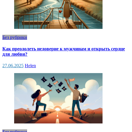
Без рубрики
Как преодолеть недоверие к мужчинам и открыть сердце
для любви?
27.06.2025
Helen
Без рубрики