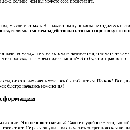
 даже больше, чем вы можете себе представить!
ства, мысли и страхи. Вы, может быть, никогда не отдаетесь в 
тся, если мы сможем задействовать только горсточку его по
ринимает команду, и вы на автомате начинаете принимать не сам
 «А что происходит в моем подсознании?» Это будет отправной т
ексы, от которых очень хотелось бы избавиться.
Но как?
Все упи
как быстро начались изменения!
нсформации
уализации.
Это не просто мечты!
Сядьте в удобное место, закрой
того стоит. Не раз я ощущал, как началась энергетическая волн