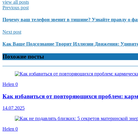
view all posts
Previous post
Почему ваш телефон звенит в тишине? Узнайте правду о ф
Next post
Как Ваше Подсознание Творит Иллюзии Движения: Удивит
Похожие посты
Helen
0
Как избавиться от повторяющихся проблем: карм
14.07.2025
Helen
0