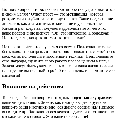
Вот вам вопрос: что заставляет вас вставать с утра и двигаться
к своим целям? Ответ прост — это
мотивация
, которая
рождается из глубин вашего подсознания. Ваше подсознание
движется, как два магнита: выживание и удовольствие.
Каждый раз, когда вы получаете удовольствие от чего-то,
ваше подсознание шепчет: “Эй, это интересно! Продолжай!”
Но что делать, когда ваша мотивация на нуле?
Не переживайте, это случается со всеми. Подсознание может
быть довольно хитрым, и иногда оно подводит нас. Чтобы его
раскусить, используйте простейшие техники. Придумывайте
себе награды, сделайте свою работу превращением в игру!
Задачи могут быть увлекательными, если ваша жизнь похожа
на игру, где вы главный герой. Это ваш день, и вы можете его
изменить!
Влияние на действия
Теперь давайте поговорим о том, как
подсознание
управляет
вашими действиями. Знаете, как иногда вы реагируете на
какие-то вещи инстинктивно, без явного осознания? Пример:
вы видите приближающегося велосипедиста и инстинктивно
отскакиваете в сторону. Это ваше подсознание!