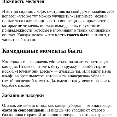
Важность мелочей
И вот ты сидишь с кофе, смотришь на свой дом и задаёшь себе
вопрос: «Что же тут можно улучшить?» Например, можно
попытаться классифицировать свои вещи — старые газеты,
которые не читаешь, но жаль выкидывать, и кухонные
принадлежности, которые напоминают о твоих кулинарных
опытах. Каждая мелочь – это
часть твоего быта
, а значит, и
часть твоей жизни.
Комедийные моменты быта
Как только ты начинаешь убираться, начинается настоящая
комедия. Искал ты, значит, битую кружку, а нашёл старые
носки. «Почему они здесь?» — думаешь ты. Или вдруг из-за
шкафа выбрел пылесос, который ты «наверняка» убрал в
самый последний момент. Да, именно так у меня и началась
борьба с пылью!
Забавные находки
О, а как же забыть о том, как каждая уборка — это настоящая
охота за сокровищами
? Найдёшь что угодно: от старого
баллончика с краской до лишних шнуров, о которых даже не